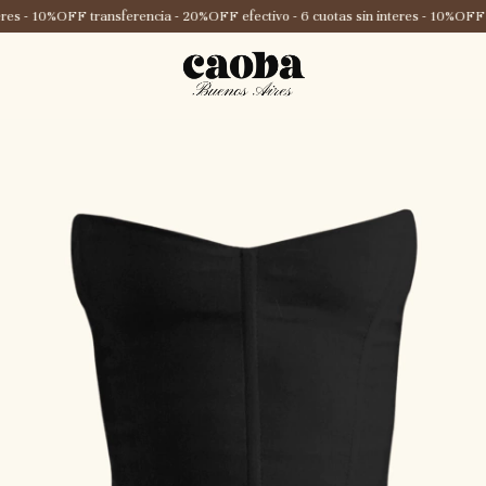
res - 10%OFF transferencia - 20%OFF efectivo - 6 cuotas sin interes - 10%OFF t