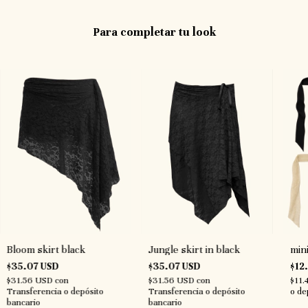
Para completar tu look
Bloom skirt black
Jungle skirt in black
mini
$35.07 USD
$35.07 USD
$12
$31.56 USD
con
$31.56 USD
con
$11
Transferencia o depósito
Transferencia o depósito
o de
bancario
bancario