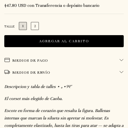
$47.80 USD
con
Transferencia o depósito bancario
1
2
TALLE
MEDIOS DE PAGO
MEDIOS DE ENVÍO
Descripcion y tabla de talles ⋆ ｡⋆୨୧˚
El corset más elegido de Caoba.
Escote en forma de corazón que resalta la figura. Ballenas
internas que marcan la silueta sin apretar ni molestar. Es
completamente elastizado, hasta las tiras para atar — se adapta a