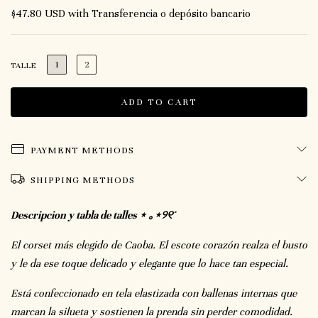
$47.80 USD
with
Transferencia o depósito bancario
1
2
TALLE
PAYMENT METHODS
SHIPPING METHODS
Descripcion y tabla de talles ⋆ ｡⋆୨୧˚
El corset más elegido de Caoba. El escote corazón realza el busto
y le da ese toque delicado y elegante que lo hace tan especial.
Está confeccionado en tela elastizada con ballenas internas que
marcan la silueta y sostienen la prenda sin perder comodidad.