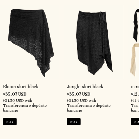
Bloom skirt black
Jungle skirt black
mini
$35.07 USD
$35.07 USD
$12
$31.56 USD
with
$31.56 USD
with
$11
Transferencia o depósito
Transferencia o depósito
Tran
bancario
bancario
banc
BUY
BUY
BU