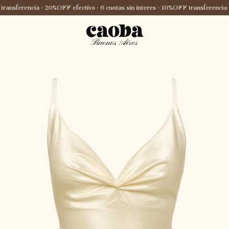
ansferencia - 20%OFF efectivo - 6 cuotas sin interes - 10%OFF transferencia -