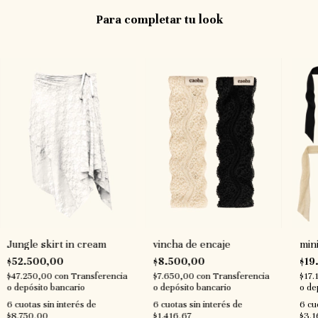
Para completar tu look
vincha de encaje
Jungle skirt in cream
mini
$8.500,00
$52.500,00
$19
$7.650,00
con
Transferencia
$47.250,00
con
Transferencia
$17.
o depósito bancario
o depósito bancario
o de
6
cuotas sin interés de
6
cuotas sin interés de
6
cu
$1.416,67
$8.750,00
$3.1